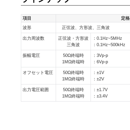
項目
定格
波形
正弦波、方形波、三角波
出力周波数
正弦波・方形波
：0.1Hz~5MHz
三角波
：0.1Hz~500kHz
振幅電圧
50Ω終端時
：3Vp-p
1MΩ終端時
：6Vp-p
オフセット電圧
50Ω終端時
：±1V
1MΩ終端時
：±2V
出力電圧範囲
50Ω終端時
：±1.7V
1MΩ終端時
：±3.4V