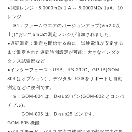
●測定レンジ：5.0000mΩ/ 1 A ～ 5.0000MΩ/ 1μA、10
レンジ
※1：ファームウエアのバージョンアップ(Ver2.0以
上)において5mΩの測定レンジが追加されました。
●遅延測定：測定を開始する前に、試験電流が安定する
まで測定された遅延時間設定が可能：大きなインダク
タンス試験部など
●インターフェース：USB、RS-232C、GP-IB(GOM-
804 はオプション) 、デジタル I/O※をサポートし自動
測定などに便利です。
※：GOM-804 は、D-sub9 ピン(GOM-802 とコンパ
チブル)。
GOM-805 は、D-sub25 ピンです。
GOM-805 機能
●パルスモード：パルス電流で被測定物の熱起電力の影