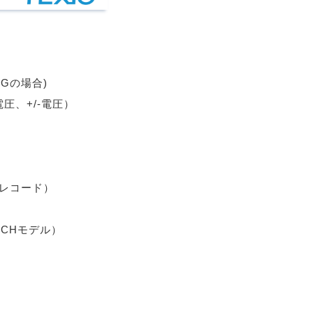
DGの場合)
圧、+/-電圧）
⼒レコード）
3CHモデル）
O