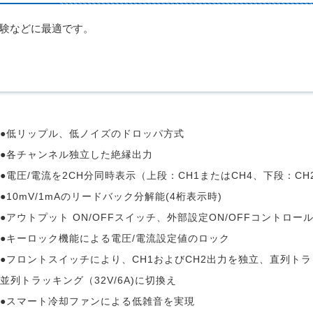
験などに最適です。
●低リップル、低ノイズのドロッパ方式
●各チャンネル独立した絶縁出力
●電圧/電流を2CH分同時表示（上段：CH1またはCH4、下段：CH2
●10mV/1mAのリードバック分解能(4桁表示時)
●アウトプット ON/OFFスイッチ、外部設定ON/OFFコントロー
●キーロック機能による電圧/電流設定値のロック
●フロントスイッチにより、CH1およびCH2出力を独立、直列トラッ
並列トラッキング（32V/6A)に切換え
●スマート冷却ファンによる低雑音を実現