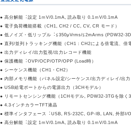
● ⾼分解能︓設定 1ｍV/0.1mA, 読み取り 0.1ｍV/0.1mA
● 電⼦負荷機能搭載（CH1, CH2 / CC, CV, CR モード）
● 低ノイズ・低リップル︓≦350μVrms/≦2mArms (PDW32-3
● 直列/並列トラッキング機能（CH1：CH2による倍電流、倍電
● 出⼒ディレイ/出⼒監視/出⼒レコード機能
● 保護機能︓OVP/OCP/OTP/OPP (Load時）
● シーケンス機能（CH1・CH2）
● 内部メモリ機能（パネル設定/シーケンス/出⼒ディレイ/出
● USB給電ポートからの電源出⼒（3CHモデル）
● リモートセンシング機能（1CHモデル, PDW32-3TGを除く
● 4.3インチカラーTFT液晶
● 標準インタフェース︓USB, RS-232C, GP-IB, LAN, 外部I/
● ⾼分解能︓設定 1ｍV/0.1mA, 読み取り 0.1ｍV/0.1mA