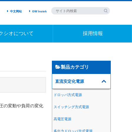
中文网站
GW Instek
クシオについて
採用情報
製品カテゴリ
直流安定化電源
ドロッパ方式電源
圧の変動や負荷の変化
スイッチング方式電源
高電圧電源
多出力ドロッパ方式電源