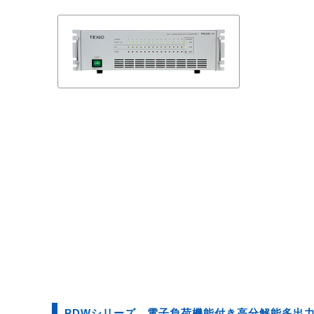
PDWシリーズ 電⼦負荷機能付き⾼分解能多出