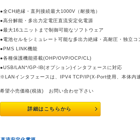
●全CH絶縁・直列接続最大1000V（耐接地）
●高分解能・多出力定電圧直流安定化電源
●最大16ユニットまで制御可能なソフトウェア
●電池セルをシミュレート可能な多出力絶縁・高耐圧・独立コ
●PMS LINK機能
●各種保護機能搭載(OHP/OVP/OCP/CL)
●USB/LAN*/GP-IB(オプション)インタフェースに対応
※LANインタフェースは、IPV4 TCP/IP(X-Port使用、本体内速
希望小売価格(税抜)
お問い合わせ下さい
詳細はこちらから
⼒直流安定化電源