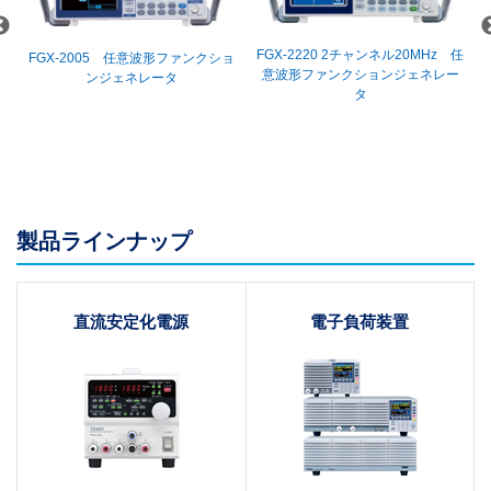
FGX-2220 2チャンネル20MHz 任
ン
FGX-2005 任意波形ファンクショ
意波形ファンクションジェネレー
ンジェネレータ
タ
製品ラインナップ
直流安定化電源
電子負荷装置