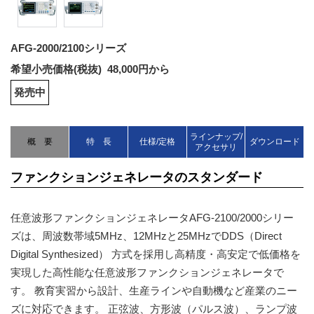
AFG-2000/2100シリーズ
希望小売価格(税抜) 48,000円から
発売中
ラインナップ/
概 要
特 長
仕様/定格
ダウンロード
アクセサリ
ファンクションジェネレータのスタンダード
任意波形ファンクションジェネレータAFG-2100/2000シリー
ズは、周波数帯域5MHz、12MHzと25MHzでDDS（Direct
Digital Synthesized） 方式を採用し高精度・高安定で低価格を
実現した高性能な任意波形ファンクションジェネレータで
す。 教育実習から設計、生産ラインや自動機など産業のニー
ズに対応できます。 正弦波、方形波（パルス波）、ランプ波